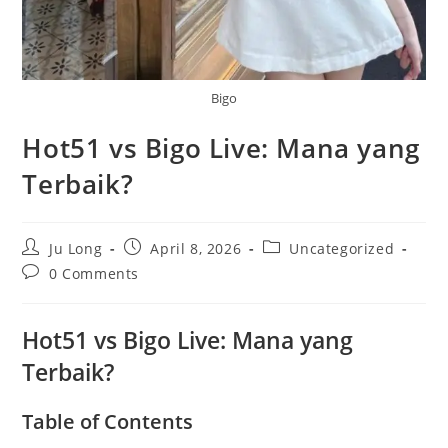
Bigo
Hot51 vs Bigo Live: Mana yang
Terbaik?
Post
Post
Post
Ju Long
April 8, 2026
Uncategorized
author:
published:
category:
Post
0 Comments
comments:
Hot51 vs Bigo Live: Mana yang
Terbaik?
Table of Contents