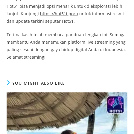
Hot51 bisa menjadi opsi menarik untuk dieksplorasi lebih
lanjut. Kunjungi
https://hot51i.porn
untuk informasi resmi
dan update terkini seputar Hot51.
Terima kasih telah membaca panduan lengkap ini. Semoga
membantu Anda menemukan platform live streaming yang
paling sesuai dengan gaya hidup digital Anda di Indonesia.
Selamat streaming!
YOU MIGHT ALSO LIKE