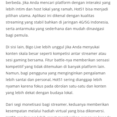
berbeda. Jika Anda mencari platform dengan interaksi yang
lebih intim dan host lokal yang ramah, Hot51 bisa menjadi
pilihan utama. Aplikasi ini dikenal dengan kualitas
streaming yang stabil bahkan di jaringan 4G/5G Indonesia,
serta antarmuka yang sederhana dan mudah dinavigasi
bagi pemula.
Di sisi lain, Bigo Live lebih unggul jika Anda menyukai
konten skala besar seperti kompetisi antar streamer atau
sesi gaming bersama. Fitur battle-nya memberikan sensasi
kompetitif yang tidak ditemukan di banyak platform lain.
Namun, bagi pengguna yang menginginkan pengalaman
lebih santai dan personal, Hot51 sering dianggap lebih
nyaman karena fokus pada obrolan satu-satu dan konten
yang lebih dekat dengan budaya lokal.
Dari segi monetisasi bagi streamer, keduanya memberikan
kesempatan melalui hadiah virtual yang bisa dikonversi.