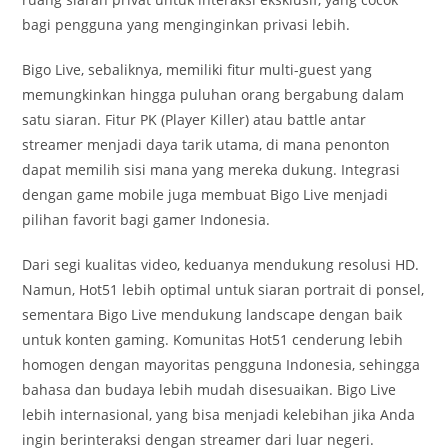
bagi pengguna yang menginginkan privasi lebih.
Bigo Live, sebaliknya, memiliki fitur multi-guest yang
memungkinkan hingga puluhan orang bergabung dalam
satu siaran. Fitur PK (Player Killer) atau battle antar
streamer menjadi daya tarik utama, di mana penonton
dapat memilih sisi mana yang mereka dukung. Integrasi
dengan game mobile juga membuat Bigo Live menjadi
pilihan favorit bagi gamer Indonesia.
Dari segi kualitas video, keduanya mendukung resolusi HD.
Namun, Hot51 lebih optimal untuk siaran portrait di ponsel,
sementara Bigo Live mendukung landscape dengan baik
untuk konten gaming. Komunitas Hot51 cenderung lebih
homogen dengan mayoritas pengguna Indonesia, sehingga
bahasa dan budaya lebih mudah disesuaikan. Bigo Live
lebih internasional, yang bisa menjadi kelebihan jika Anda
ingin berinteraksi dengan streamer dari luar negeri.