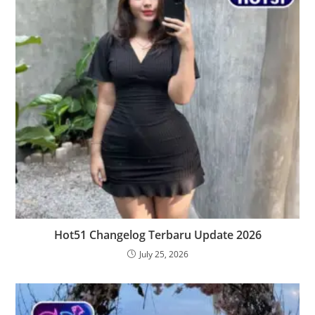
Hot51 Changelog Terbaru Update 2026
July 25, 2026