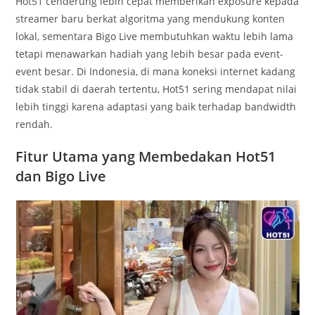
Hot51 cenderung lebih cepat memberikan exposure kepada
streamer baru berkat algoritma yang mendukung konten
lokal, sementara Bigo Live membutuhkan waktu lebih lama
tetapi menawarkan hadiah yang lebih besar pada event-
event besar. Di Indonesia, di mana koneksi internet kadang
tidak stabil di daerah tertentu, Hot51 sering mendapat nilai
lebih tinggi karena adaptasi yang baik terhadap bandwidth
rendah.
Fitur Utama yang Membedakan Hot51
dan Bigo Live