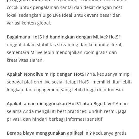
cocok untuk pengalaman santai dan dekat dengan host
lokal, sedangkan Bigo Live ideal untuk event besar dan
variasi konten global.
Bagaimana Hot51 dibandingkan dengan MLive?
Hot51
unggul dalam stabilitas streaming dan komunitas lokal,
sementara MLive lebih menonjolkan room gratis dan
kreativitas siaran.
Apakah Nonolive mirip dengan Hot51?
Ya, keduanya mirip
sebagai platform live sosial, tetapi Hot51 memiliki fitur lebih
lengkap dan engagement yang lebih tinggi di Indonesia.
Apakah aman menggunakan Hot51 atau Bigo Live?
Aman
selama Anda mengikuti best practices: unduh resmi, jaga
privasi, dan hindari berbagi informasi sensitif.
Berapa biaya menggunakan aplikasi ini?
Keduanya gratis