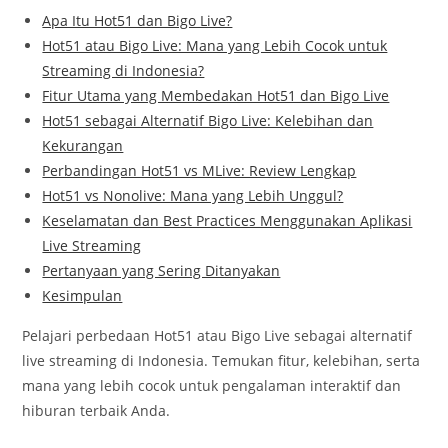
Apa Itu Hot51 dan Bigo Live?
Hot51 atau Bigo Live: Mana yang Lebih Cocok untuk
Streaming di Indonesia?
Fitur Utama yang Membedakan Hot51 dan Bigo Live
Hot51 sebagai Alternatif Bigo Live: Kelebihan dan
Kekurangan
Perbandingan Hot51 vs MLive: Review Lengkap
Hot51 vs Nonolive: Mana yang Lebih Unggul?
Keselamatan dan Best Practices Menggunakan Aplikasi
Live Streaming
Pertanyaan yang Sering Ditanyakan
Kesimpulan
Pelajari perbedaan Hot51 atau Bigo Live sebagai alternatif
live streaming di Indonesia. Temukan fitur, kelebihan, serta
mana yang lebih cocok untuk pengalaman interaktif dan
hiburan terbaik Anda.