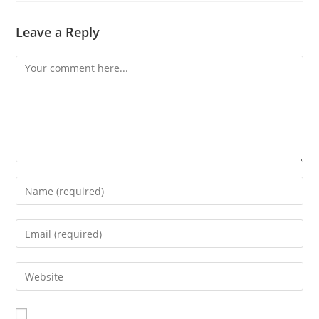
Leave a Reply
Comment
Enter
your
name
Enter
or
your
username
email
Enter
to
address
your
comment
to
website
comment