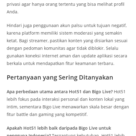
privasi agar hanya orang tertentu yang bisa melihat profil
Anda.
Hindari juga penggunaan akun palsu untuk tujuan negatif,
karena platform memiliki sistem moderasi yang semakin
ketat. Bagi streamer, pastikan konten yang disiarkan sesuai
dengan pedoman komunitas agar tidak diblokir. Selalu
gunakan koneksi internet aman dan update aplikasi secara
berkala untuk mendapatkan fitur keamanan terbaru.
Pertanyaan yang Sering Ditanyakan
Apa perbedaan utama antara Hot51 dan Bigo Live?
Hot51
lebih fokus pada interaksi personal dan konten lokal yang
intim, sementara Bigo Live menawarkan skala besar dengan
fitur battle dan gaming yang kompetitif.
Apakah Hot51 lebih baik daripada Bigo Live untuk
pengguna Indonesia?
Tergantung kebutuhan. Hot51 lebih