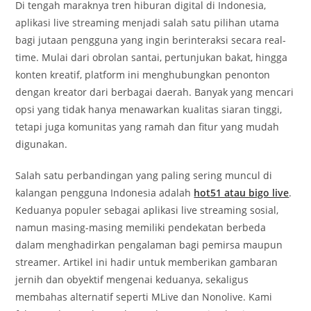
Di tengah maraknya tren hiburan digital di Indonesia,
aplikasi live streaming menjadi salah satu pilihan utama
bagi jutaan pengguna yang ingin berinteraksi secara real-
time. Mulai dari obrolan santai, pertunjukan bakat, hingga
konten kreatif, platform ini menghubungkan penonton
dengan kreator dari berbagai daerah. Banyak yang mencari
opsi yang tidak hanya menawarkan kualitas siaran tinggi,
tetapi juga komunitas yang ramah dan fitur yang mudah
digunakan.
Salah satu perbandingan yang paling sering muncul di
kalangan pengguna Indonesia adalah
hot51 atau bigo live
.
Keduanya populer sebagai aplikasi live streaming sosial,
namun masing-masing memiliki pendekatan berbeda
dalam menghadirkan pengalaman bagi pemirsa maupun
streamer. Artikel ini hadir untuk memberikan gambaran
jernih dan obyektif mengenai keduanya, sekaligus
membahas alternatif seperti MLive dan Nonolive. Kami