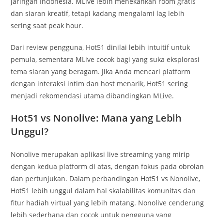
jaringan Indonesia. MLive lebih menekankan room gratis
dan siaran kreatif, tetapi kadang mengalami lag lebih
sering saat peak hour.
Dari review pengguna, Hot51 dinilai lebih intuitif untuk
pemula, sementara MLive cocok bagi yang suka eksplorasi
tema siaran yang beragam. Jika Anda mencari platform
dengan interaksi intim dan host menarik, Hot51 sering
menjadi rekomendasi utama dibandingkan MLive.
Hot51 vs Nonolive: Mana yang Lebih
Unggul?
Nonolive merupakan aplikasi live streaming yang mirip
dengan kedua platform di atas, dengan fokus pada obrolan
dan pertunjukan. Dalam perbandingan Hot51 vs Nonolive,
Hot51 lebih unggul dalam hal skalabilitas komunitas dan
fitur hadiah virtual yang lebih matang. Nonolive cenderung
lebih sederhana dan cocok untuk pengguna yang