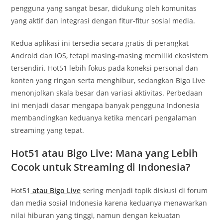
pengguna yang sangat besar, didukung oleh komunitas
yang aktif dan integrasi dengan fitur-fitur sosial media.
Kedua aplikasi ini tersedia secara gratis di perangkat
Android dan iOS, tetapi masing-masing memiliki ekosistem
tersendiri. Hot51 lebih fokus pada koneksi personal dan
konten yang ringan serta menghibur, sedangkan Bigo Live
menonjolkan skala besar dan variasi aktivitas. Perbedaan
ini menjadi dasar mengapa banyak pengguna Indonesia
membandingkan keduanya ketika mencari pengalaman
streaming yang tepat.
Hot51 atau Bigo Live: Mana yang Lebih
Cocok untuk Streaming di Indonesia?
Hot51
atau Bigo Live
sering menjadi topik diskusi di forum
dan media sosial Indonesia karena keduanya menawarkan
nilai hiburan yang tinggi, namun dengan kekuatan