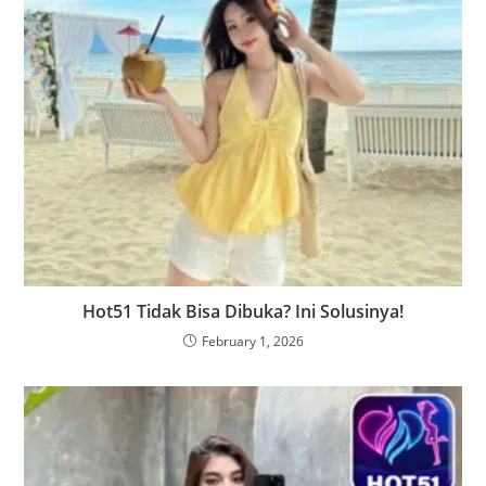
Hot51 Tidak Bisa Dibuka? Ini Solusinya!
February 1, 2026