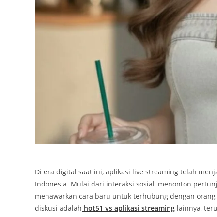
Di era digital saat ini, aplikasi live streaming telah m
Indonesia. Mulai dari interaksi sosial, menonton pertu
menawarkan cara baru untuk terhubung dengan orang l
diskusi adalah
hot51 vs aplikasi streaming
lainnya, ter