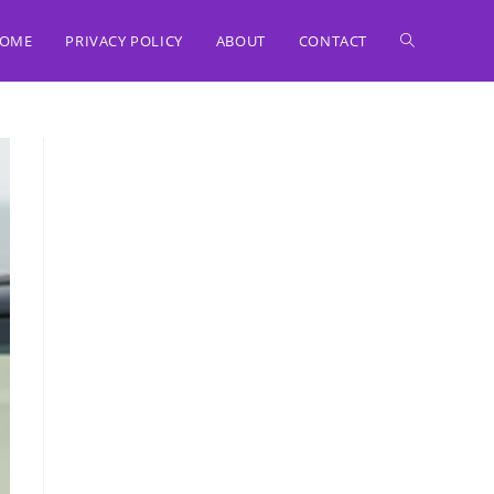
Toggle
OME
PRIVACY POLICY
ABOUT
CONTACT
website
search