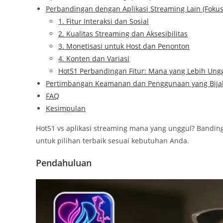
Perbandingan dengan Aplikasi Streaming Lain (Fokus 
1. Fitur Interaksi dan Sosial
2. Kualitas Streaming dan Aksesibilitas
3. Monetisasi untuk Host dan Penonton
4. Konten dan Variasi
Hot51 Perbandingan Fitur: Mana yang Lebih Ung
Pertimbangan Keamanan dan Penggunaan yang Bija
FAQ
Kesimpulan
Hot51 vs aplikasi streaming mana yang unggul? Banding
untuk pilihan terbaik sesuai kebutuhan Anda.
Pendahuluan