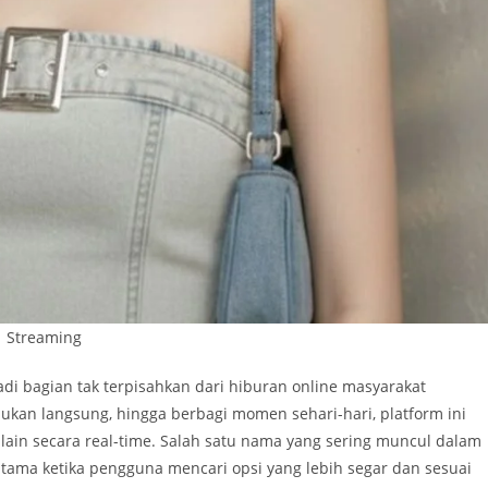
Streaming
enjadi bagian tak terpisahkan dari hiburan online masyarakat
njukan langsung, hingga berbagi momen sehari-hari, platform ini
ain secara real-time. Salah satu nama yang sering muncul dalam
utama ketika pengguna mencari opsi yang lebih segar dan sesuai