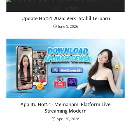
Update Hot51 2026: Versi Stabil Terbaru
June 5, 2026
Apa Itu Hot51? Memahami Platform Live
Streaming Modern
April 30, 2026