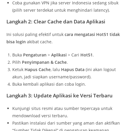
Coba gunakan VPN jika server Indonesia sedang sibuk
(pilih server terdekat untuk menghindari latency).
Langkah 2: Clear Cache dan Data Aplikasi
Ini solusi paling efektif untuk
cara mengatasi Hot51 tidak
bisa login
akibat cache.
Buka
Pengaturan
>
Aplikasi
> Cari
Hot51
.
Pilih
Penyimpanan & Cache
.
Ketuk
Hapus Cache
, lalu
Hapus Data
(ini akan logout
akun, jadi siapkan username/password).
Buka kembali aplikasi dan coba login.
Langkah 3: Update Aplikasi ke Versi Terbaru
Kunjungi situs resmi atau sumber tepercaya untuk
mendownload versi terbaru.
Pastikan instalasi dari sumber yang aman dan aktifkan
“Sumber Tidak Dikenal” di pengaturan keamanan.