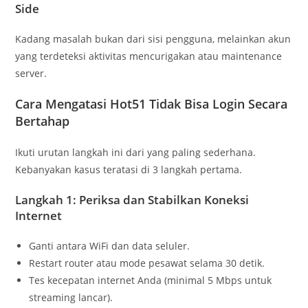
Side
Kadang masalah bukan dari sisi pengguna, melainkan akun
yang terdeteksi aktivitas mencurigakan atau maintenance
server.
Cara Mengatasi Hot51 Tidak Bisa Login Secara
Bertahap
Ikuti urutan langkah ini dari yang paling sederhana.
Kebanyakan kasus teratasi di 3 langkah pertama.
Langkah 1: Periksa dan Stabilkan Koneksi
Internet
Ganti antara WiFi dan data seluler.
Restart router atau mode pesawat selama 30 detik.
Tes kecepatan internet Anda (minimal 5 Mbps untuk
streaming lancar).