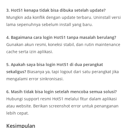
3. Hot51 kenapa tidak bisa dibuka setelah update?
Mungkin ada konflik dengan update terbaru. Uninstall versi
lama sepenuhnya sebelum install yang baru.
4. Bagaimana cara login Hot51 tanpa masalah berulang?
Gunakan akun resmi, koneksi stabil, dan rutin maintenance
cache serta izin aplikasi.
5. Apakah saya bisa login Hot51 di dua perangkat
sekaligus?
Biasanya ya, tapi logout dari satu perangkat jika
mengalami error sinkronisasi.
6. Masih tidak bisa login setelah mencoba semua solusi?
Hubungi support resmi Hot51 melalui fitur dalam aplikasi
atau website. Berikan screenshot error untuk penanganan
lebih cepat.
Kesimpulan