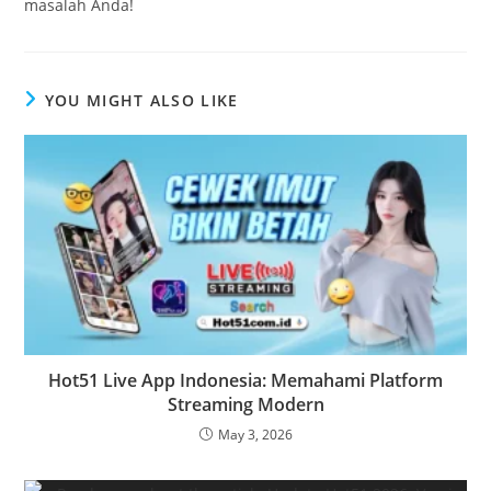
masalah Anda!
YOU MIGHT ALSO LIKE
Hot51 Live App Indonesia: Memahami Platform
Streaming Modern
May 3, 2026