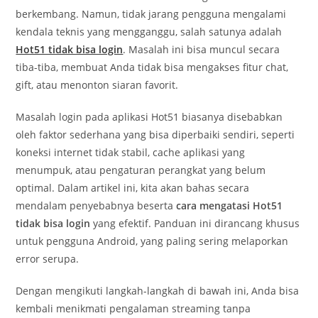
berkembang. Namun, tidak jarang pengguna mengalami
kendala teknis yang mengganggu, salah satunya adalah
Hot51 tidak bisa login
. Masalah ini bisa muncul secara
tiba-tiba, membuat Anda tidak bisa mengakses fitur chat,
gift, atau menonton siaran favorit.
Masalah login pada aplikasi Hot51 biasanya disebabkan
oleh faktor sederhana yang bisa diperbaiki sendiri, seperti
koneksi internet tidak stabil, cache aplikasi yang
menumpuk, atau pengaturan perangkat yang belum
optimal. Dalam artikel ini, kita akan bahas secara
mendalam penyebabnya beserta
cara mengatasi Hot51
tidak bisa login
yang efektif. Panduan ini dirancang khusus
untuk pengguna Android, yang paling sering melaporkan
error serupa.
Dengan mengikuti langkah-langkah di bawah ini, Anda bisa
kembali menikmati pengalaman streaming tanpa