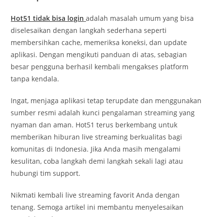
Hot51 tidak bisa login
adalah masalah umum yang bisa
diselesaikan dengan langkah sederhana seperti
membersihkan cache, memeriksa koneksi, dan update
aplikasi. Dengan mengikuti panduan di atas, sebagian
besar pengguna berhasil kembali mengakses platform
tanpa kendala.
Ingat, menjaga aplikasi tetap terupdate dan menggunakan
sumber resmi adalah kunci pengalaman streaming yang
nyaman dan aman. Hot51 terus berkembang untuk
memberikan hiburan live streaming berkualitas bagi
komunitas di Indonesia. Jika Anda masih mengalami
kesulitan, coba langkah demi langkah sekali lagi atau
hubungi tim support.
Nikmati kembali live streaming favorit Anda dengan
tenang. Semoga artikel ini membantu menyelesaikan