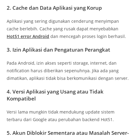
2. Cache dan Data Aplikasi yang Korup
Aplikasi yang sering digunakan cenderung menyimpan
cache berlebih. Cache yang rusak dapat menyebabkan
Hot51 error Android
dan mencegah proses login berhasil.
3. Izin Aplikasi dan Pengaturan Perangkat
Pada Android, izin akses seperti storage, internet, dan
notification harus diberikan sepenuhnya. Jika ada yang
dimatikan, aplikasi tidak bisa berkomunikasi dengan server.
4. Versi Aplikasi yang Usang atau Tidak
Kompatibel
Versi lama mungkin tidak mendukung update sistem
terbaru dari Google atau perubahan backend Hot51.
5. Akun Diblokir Sementara atau Masalah Server-