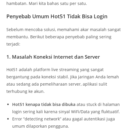
hambatan. Mari kita bahas satu per satu.
Penyebab Umum Hot51 Tidak Bisa Login
Sebelum mencoba solusi, memahami akar masalah sangat
membantu. Berikut beberapa penyebab paling sering
terjadi:
1. Masalah Koneksi Internet dan Server
Hot51 adalah platform live streaming yang sangat
bergantung pada koneksi stabil. Jika jaringan Anda lemah
atau sedang ada pemeliharaan server, aplikasi sulit
terhubung ke akun.
Hot51 kenapa tidak bisa dibuka
atau stuck di halaman
login sering kali karena sinyal WiFi/Data yang fluktuatif.
Error “detecting network” atau gagal autentikasi juga
umum dilaporkan pengguna.