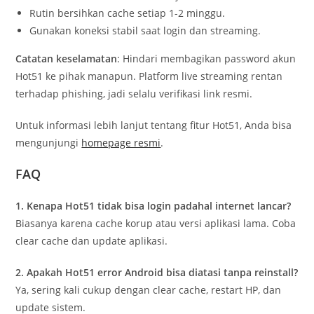
Rutin bersihkan cache setiap 1-2 minggu.
Gunakan koneksi stabil saat login dan streaming.
Catatan keselamatan
: Hindari membagikan password akun
Hot51 ke pihak manapun. Platform live streaming rentan
terhadap phishing, jadi selalu verifikasi link resmi.
Untuk informasi lebih lanjut tentang fitur Hot51, Anda bisa
mengunjungi
homepage resmi
.
FAQ
1. Kenapa Hot51 tidak bisa login padahal internet lancar?
Biasanya karena cache korup atau versi aplikasi lama. Coba
clear cache dan update aplikasi.
2. Apakah Hot51 error Android bisa diatasi tanpa reinstall?
Ya, sering kali cukup dengan clear cache, restart HP, dan
update sistem.