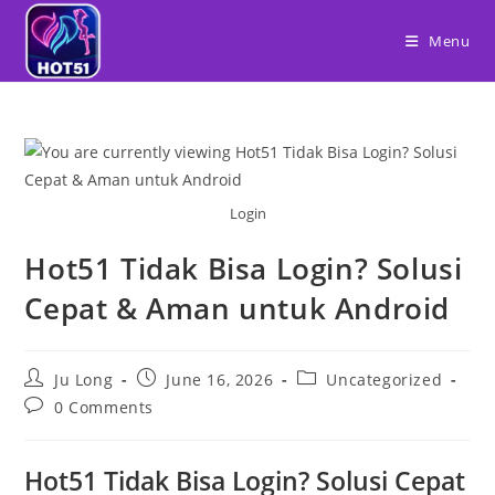
Skip
to
Menu
content
Login
Hot51 Tidak Bisa Login? Solusi
Cepat & Aman untuk Android
Post
Post
Post
Ju Long
June 16, 2026
Uncategorized
author:
published:
category:
Post
0 Comments
comments:
Hot51 Tidak Bisa Login? Solusi Cepat