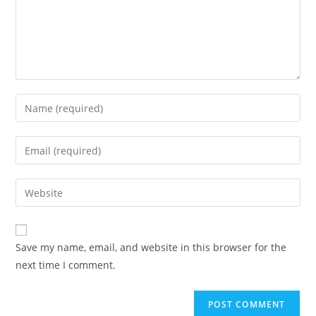
Enter
your
name
Enter
or
your
username
email
Enter
to
address
your
comment
to
website
comment
URL
Save my name, email, and website in this browser for the
(optional)
next time I comment.