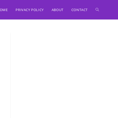
Toggle
OME
PRIVACY POLICY
ABOUT
CONTACT
website
search