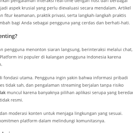
kan pengalaman interaksi real-time dengan host dari berbagai
adi aspek krusial yang perlu dievaluasi secara mendalam. Artikel
n fitur keamanan, praktik privasi, serta langkah-langkah praktis
ambah bagi Anda sebagai pengguna yang cerdas dan berhati-hati.
enting?
n pengguna menonton siaran langsung, berinteraksi melalui chat,
 Platform ini populer di kalangan pengguna Indonesia karena
m.
i fondasi utama. Pengguna ingin yakin bahwa informasi pribadi
es tidak sah, dan pengalaman streaming berjalan tanpa risiko
dak
muncul karena banyaknya pilihan aplikasi serupa yang beredar
idak resmi.
) dan moderasi konten untuk menjaga lingkungan yang sesuai.
 komitmen platform dalam melindungi komunitasnya.