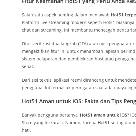
Fitur Keamanan Hot51 yang Perlu Anda Ket
Salah satu aspek penting dalam menjawab
Hot51 terpe
Platform live streaming modern seperti Hot51 biasanya
chat dan streaming. Ini membantu mencegah pencurian
Fitur verifikasi dua langkah (2FA) atau opsi penguata
mengaktifkan fitur ini untuk menambah lapisan perlindu
sistem pelaporan dan pemblokiran host atau penggun
sehat.
Dari sisi teknis, aplikasi resmi dirancang untuk mende
pengguna. Ini termasuk peringatan saat ada upaya login
Hot51 Aman untuk iOS: Fakta dan Tips Pen
Banyak pengguna bertanya,
Hot51 aman untuk iOS
? iO
Store yang terkurasi. Namun, karena Hot51 sering diund
hati.