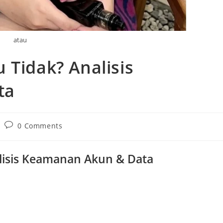
atau
 Tidak? Analisis
ta
Post
0 Comments
comments:
alisis Keamanan Akun & Data