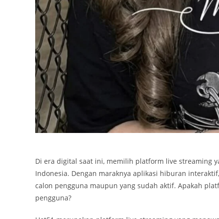
Di era digital saat ini, memilih platform live streami
Indonesia. Dengan maraknya aplikasi hiburan interakti
calon pengguna maupun yang sudah aktif. Apakah plat
pengguna?