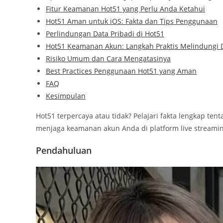
Fitur Keamanan Hot51 yang Perlu Anda Ketahui
Hot51 Aman untuk iOS: Fakta dan Tips Penggunaan
Perlindungan Data Pribadi di Hot51
Hot51 Keamanan Akun: Langkah Praktis Melindungi D
Risiko Umum dan Cara Mengatasinya
Best Practices Penggunaan Hot51 yang Aman
FAQ
Kesimpulan
Hot51 terpercaya atau tidak? Pelajari fakta lengkap te
menjaga keamanan akun Anda di platform live streaming
Pendahuluan