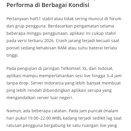
Performa di Berbagai Kondisi
Pertanyaan hot51 stabil atau tidak sering muncul di forum
dan grup pengguna. Berdasarkan pengamatan selama
beberapa minggu penggunaan, aplikasi ini cukup stabil
pada versi terbaru 2026. Crash jarang terjadi kecuali saat
ponsel sedang kehabisan RAM atau suhu baterai terlalu
tinggi.
Pada pengujian di jaringan Telkomsel, XL, dan Indosat,
aplikasi mampu mempertahankan sesi live hingga 3–4 jam
tanpa drop. Server Indonesia yang lebih banyak membuat
ping lebih rendah dibandingkan aplikasi serupa yang
mengandalkan server luar negeri.
Namun, ada beberapa catatan. Pada jam puncak (malam
hari pukul 19.00–22.00 WIB), kadang terjadi sedikit lag saat
ratusan pengguna bergabung ke satu ruangan live yang