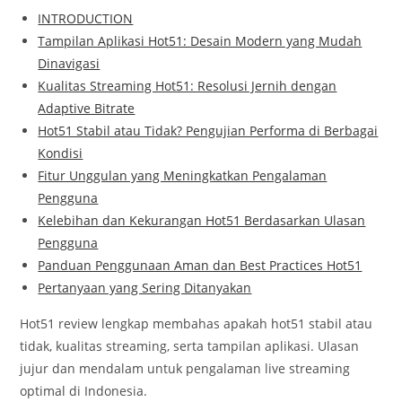
INTRODUCTION
Tampilan Aplikasi Hot51: Desain Modern yang Mudah
Dinavigasi
Kualitas Streaming Hot51: Resolusi Jernih dengan
Adaptive Bitrate
Hot51 Stabil atau Tidak? Pengujian Performa di Berbagai
Kondisi
Fitur Unggulan yang Meningkatkan Pengalaman
Pengguna
Kelebihan dan Kekurangan Hot51 Berdasarkan Ulasan
Pengguna
Panduan Penggunaan Aman dan Best Practices Hot51
Pertanyaan yang Sering Ditanyakan
Hot51 review lengkap membahas apakah hot51 stabil atau
tidak, kualitas streaming, serta tampilan aplikasi. Ulasan
jujur dan mendalam untuk pengalaman live streaming
optimal di Indonesia.