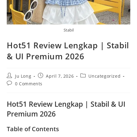
Stabil
Hot51 Review Lengkap | Stabil
& UI Premium 2026
Post
Post
Post
Ju Long
April 7, 2026
Uncategorized
author:
published:
category:
Post
0 Comments
comments:
Hot51 Review Lengkap | Stabil & UI
Premium 2026
Table of Contents