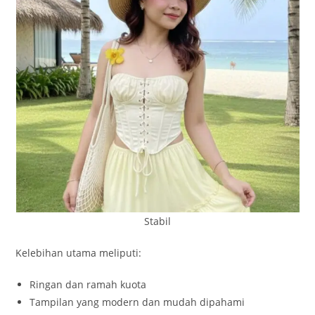
Stabil
Kelebihan utama meliputi:
Ringan dan ramah kuota
Tampilan yang modern dan mudah dipahami