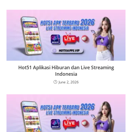
Hot51 Aplikasi Hiburan dan Live Streaming
Indonesia
June 2, 2026