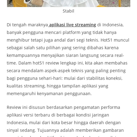
Stabil
Di tengah maraknya
aplikasi live streaming
di Indonesia,
banyak pengguna mencari platform yang tidak hanya
menghibur tetapi juga andal dari segi teknis. Hot51 muncul
sebagai salah satu pilihan yang sering dibahas karena
kemampuannya menyajikan siaran langsung secara real-
time. Dalam hot51 review lengkap ini, kita akan membahas
secara mendalam aspek-aspek teknis yang paling penting
bagi pengguna sehari-hari: mulai dari stabilitas koneksi,
kualitas streaming, hingga tampilan aplikasi yang
memengaruhi kenyamanan penggunaan.
Review ini disusun berdasarkan pengamatan performa
aplikasi versi terbaru di berbagai kondisi jaringan
Indonesia, mulai dari kota besar hingga daerah dengan
sinyal sedang. Tujuannya adalah memberikan gambaran