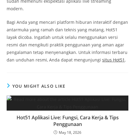
sudah memenuhi ekspektasi aplikasi live streaming
modern.
Bagi Anda yang mencari platform hiburan interaktif dengan
antarmuka yang ramah dan teknis yang matang, Hot51
layak dicoba. Ingatlah untuk selalu menggunakan versi
resmi dan mengikuti praktik penggunaan yang aman agar
pengalaman tetap menyenangkan. Untuk informasi terbaru
dan unduhan resmi, Anda dapat mengunjungi
situs Hot51
.
YOU MIGHT ALSO LIKE
Hot51 Aplikasi Live: Fungsi, Cara Kerja & Tips
Penggunaan
May 18, 2026