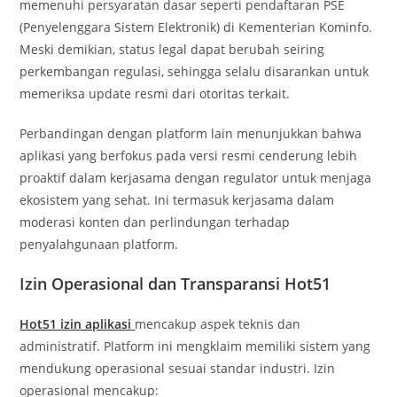
memenuhi persyaratan dasar seperti pendaftaran PSE
(Penyelenggara Sistem Elektronik) di Kementerian Kominfo.
Meski demikian, status legal dapat berubah seiring
perkembangan regulasi, sehingga selalu disarankan untuk
memeriksa update resmi dari otoritas terkait.
Perbandingan dengan platform lain menunjukkan bahwa
aplikasi yang berfokus pada versi resmi cenderung lebih
proaktif dalam kerjasama dengan regulator untuk menjaga
ekosistem yang sehat. Ini termasuk kerjasama dalam
moderasi konten dan perlindungan terhadap
penyalahgunaan platform.
Izin Operasional dan Transparansi Hot51
Hot51 izin aplikasi
mencakup aspek teknis dan
administratif. Platform ini mengklaim memiliki sistem yang
mendukung operasional sesuai standar industri. Izin
operasional mencakup: