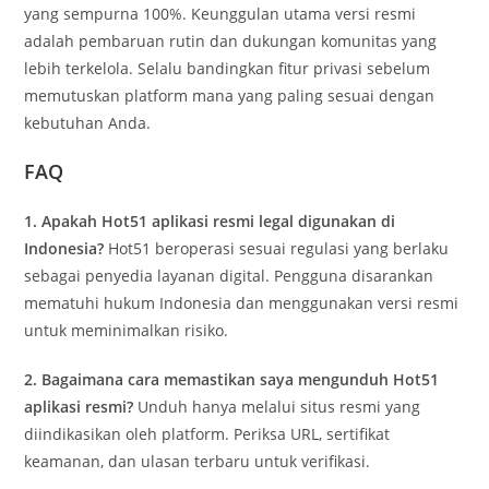
yang sempurna 100%. Keunggulan utama versi resmi
adalah pembaruan rutin dan dukungan komunitas yang
lebih terkelola. Selalu bandingkan fitur privasi sebelum
memutuskan platform mana yang paling sesuai dengan
kebutuhan Anda.
FAQ
1. Apakah Hot51 aplikasi resmi legal digunakan di
Indonesia?
Hot51 beroperasi sesuai regulasi yang berlaku
sebagai penyedia layanan digital. Pengguna disarankan
mematuhi hukum Indonesia dan menggunakan versi resmi
untuk meminimalkan risiko.
2. Bagaimana cara memastikan saya mengunduh Hot51
aplikasi resmi?
Unduh hanya melalui situs resmi yang
diindikasikan oleh platform. Periksa URL, sertifikat
keamanan, dan ulasan terbaru untuk verifikasi.