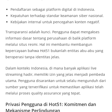
Pendaftaran sebagai platform digital di Indonesia.
Kepatuhan terhadap standar keamanan siber nasional.
Kebijakan internal untuk pencegahan konten negatif.
Transparansi adalah kunci. Pengguna dapat mengakses
informasi dasar tentang perusahaan di balik platform
melalui situs resmi. Hal ini membantu membangun
kepercayaan bahwa Hot51 bukanlah entitas abu-abu yang
beroperasi tanpa identitas jelas.
Dalam konteks Indonesia, di mana banyak aplikasi live
streaming hadir, memiliki izin yang jelas menjadi pembeda
utama. Pengguna disarankan untuk selalu mengunduh dari
sumber yang terverifikasi untuk memastikan aplikasi telah
melalui proses quality assurance yang tepat.
Privasi Pengguna di Hot51: Komitmen dan
Mekanisme Perlindungan