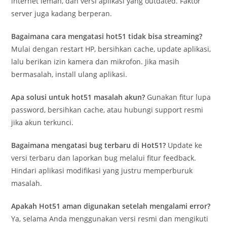
internet lemah, dan versi aplikasi yang outdated. Faktor
server juga kadang berperan.
Bagaimana cara mengatasi hot51 tidak bisa streaming?
Mulai dengan restart HP, bersihkan cache, update aplikasi,
lalu berikan izin kamera dan mikrofon. Jika masih
bermasalah, install ulang aplikasi.
Apa solusi untuk hot51 masalah akun?
Gunakan fitur lupa
password, bersihkan cache, atau hubungi support resmi
jika akun terkunci.
Bagaimana mengatasi bug terbaru di Hot51?
Update ke
versi terbaru dan laporkan bug melalui fitur feedback.
Hindari aplikasi modifikasi yang justru memperburuk
masalah.
Apakah Hot51 aman digunakan setelah mengalami error?
Ya, selama Anda menggunakan versi resmi dan mengikuti