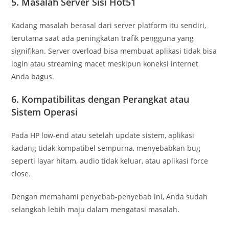
5. Masalah Server Sisi Hot51
Kadang masalah berasal dari server platform itu sendiri,
terutama saat ada peningkatan trafik pengguna yang
signifikan. Server overload bisa membuat aplikasi tidak bisa
login atau streaming macet meskipun koneksi internet
Anda bagus.
6. Kompatibilitas dengan Perangkat atau
Sistem Operasi
Pada HP low-end atau setelah update sistem, aplikasi
kadang tidak kompatibel sempurna, menyebabkan bug
seperti layar hitam, audio tidak keluar, atau aplikasi force
close.
Dengan memahami penyebab-penyebab ini, Anda sudah
selangkah lebih maju dalam mengatasi masalah.