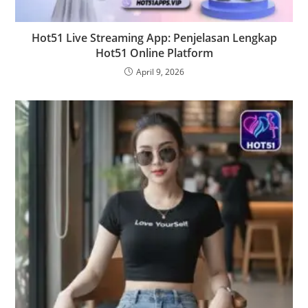
Hot51 Live Streaming App: Penjelasan Lengkap
Hot51 Online Platform
April 9, 2026