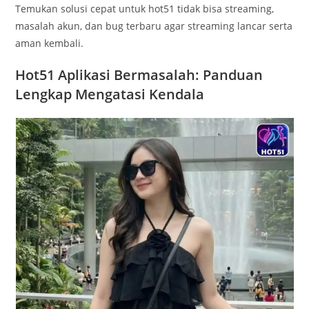
Temukan solusi cepat untuk hot51 tidak bisa streaming,
masalah akun, dan bug terbaru agar streaming lancar serta
aman kembali.
Hot51 Aplikasi Bermasalah: Panduan
Lengkap Mengatasi Kendala