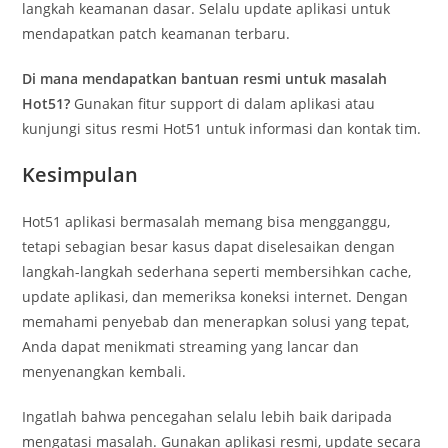
langkah keamanan dasar. Selalu update aplikasi untuk
mendapatkan patch keamanan terbaru.
Di mana mendapatkan bantuan resmi untuk masalah
Hot51?
Gunakan fitur support di dalam aplikasi atau
kunjungi situs resmi Hot51 untuk informasi dan kontak tim.
Kesimpulan
Hot51 aplikasi bermasalah memang bisa mengganggu,
tetapi sebagian besar kasus dapat diselesaikan dengan
langkah-langkah sederhana seperti membersihkan cache,
update aplikasi, dan memeriksa koneksi internet. Dengan
memahami penyebab dan menerapkan solusi yang tepat,
Anda dapat menikmati streaming yang lancar dan
menyenangkan kembali.
Ingatlah bahwa pencegahan selalu lebih baik daripada
mengatasi masalah. Gunakan aplikasi resmi, update secara