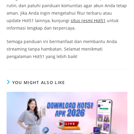
rutin, dan patuhi panduan komunitas agar akun Anda tetap
aman. Jika Anda ingin mengetahui fitur terbaru atau
update Hot51 lainnya, kunjungi
situs resmi Hot51
untuk
informasi lengkap dan terpercaya.
Semoga panduan ini bermanfaat dan membantu Anda
streaming tanpa hambatan. Selamat menikmati
pengalaman Hot51 yang lebih baik!
YOU MIGHT ALSO LIKE