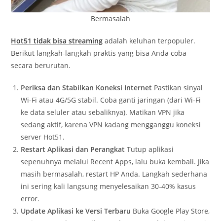
Bermasalah
Hot51 tidak bisa streaming
adalah keluhan terpopuler.
Berikut langkah-langkah praktis yang bisa Anda coba
secara berurutan.
Periksa dan Stabilkan Koneksi Internet
Pastikan sinyal
Wi-Fi atau 4G/5G stabil. Coba ganti jaringan (dari Wi-Fi
ke data seluler atau sebaliknya). Matikan VPN jika
sedang aktif, karena VPN kadang mengganggu koneksi
server Hot51.
Restart Aplikasi dan Perangkat
Tutup aplikasi
sepenuhnya melalui Recent Apps, lalu buka kembali. Jika
masih bermasalah, restart HP Anda. Langkah sederhana
ini sering kali langsung menyelesaikan 30-40% kasus
error.
Update Aplikasi ke Versi Terbaru
Buka Google Play Store,