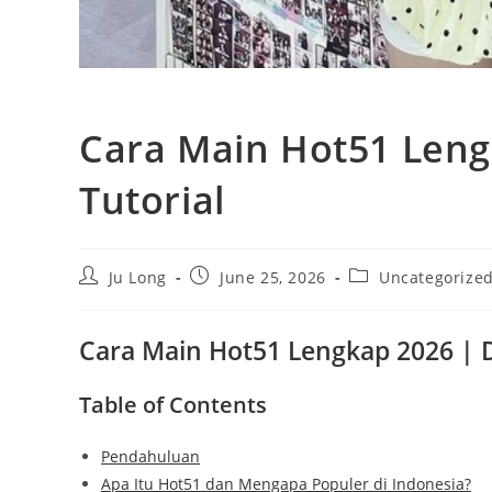
Cara Main Hot51 Leng
Tutorial
Post
Post
Post
Ju Long
June 25, 2026
Uncategorize
author:
published:
category:
Cara Main Hot51 Lengkap 2026 | D
Table of Contents
Pendahuluan
Apa Itu Hot51 dan Mengapa Populer di Indonesia?