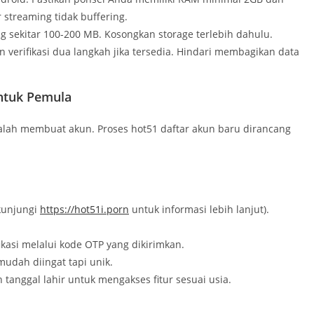
r streaming tidak buffering.
 sekitar 100-200 MB. Kosongkan storage terlebih dahulu.
verifikasi dua langkah jika tersedia. Hindari membagikan data
ntuk Pemula
lah membuat akun. Proses hot51 daftar akun baru dirancang
(kunjungi
https://hot51i.porn
untuk informasi lebih lanjut).
ikasi melalui kode OTP yang dikirimkan.
udah diingat tapi unik.
an tanggal lahir untuk mengakses fitur sesuai usia.