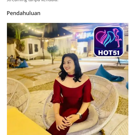
Pendahuluan