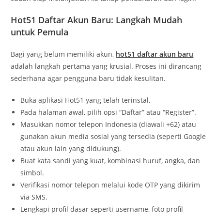
Hot51 Daftar Akun Baru: Langkah Mudah
untuk Pemula
Bagi yang belum memiliki akun,
hot51 daftar akun baru
adalah langkah pertama yang krusial. Proses ini dirancang
sederhana agar pengguna baru tidak kesulitan.
Buka aplikasi Hot51 yang telah terinstal.
Pada halaman awal, pilih opsi “Daftar” atau “Register”.
Masukkan nomor telepon Indonesia (diawali +62) atau
gunakan akun media sosial yang tersedia (seperti Google
atau akun lain yang didukung).
Buat kata sandi yang kuat, kombinasi huruf, angka, dan
simbol.
Verifikasi nomor telepon melalui kode OTP yang dikirim
via SMS.
Lengkapi profil dasar seperti username, foto profil