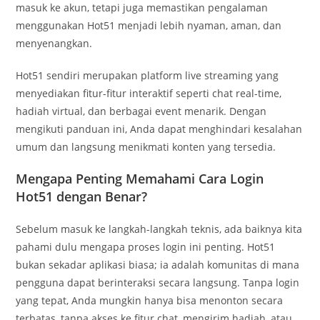
masuk ke akun, tetapi juga memastikan pengalaman
menggunakan Hot51 menjadi lebih nyaman, aman, dan
menyenangkan.
Hot51 sendiri merupakan platform live streaming yang
menyediakan fitur-fitur interaktif seperti chat real-time,
hadiah virtual, dan berbagai event menarik. Dengan
mengikuti panduan ini, Anda dapat menghindari kesalahan
umum dan langsung menikmati konten yang tersedia.
Mengapa Penting Memahami Cara Login
Hot51 dengan Benar?
Sebelum masuk ke langkah-langkah teknis, ada baiknya kita
pahami dulu mengapa proses login ini penting. Hot51
bukan sekadar aplikasi biasa; ia adalah komunitas di mana
pengguna dapat berinteraksi secara langsung. Tanpa login
yang tepat, Anda mungkin hanya bisa menonton secara
terbatas, tanpa akses ke fitur chat, mengirim hadiah, atau