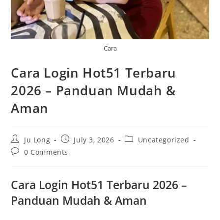
Cara
Cara Login Hot51 Terbaru
2026 – Panduan Mudah &
Aman
Post
Post
Post
Ju Long
July 3, 2026
Uncategorized
author:
published:
category:
Post
0 Comments
comments:
Cara Login Hot51 Terbaru 2026 –
Panduan Mudah & Aman