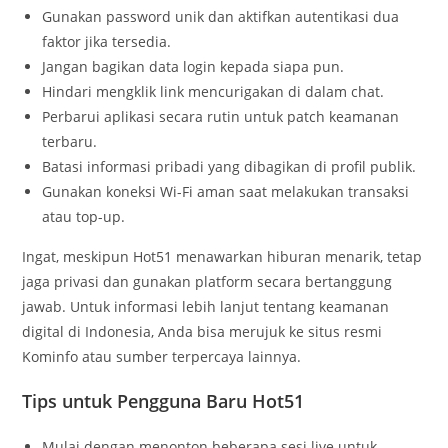
Gunakan password unik dan aktifkan autentikasi dua
faktor jika tersedia.
Jangan bagikan data login kepada siapa pun.
Hindari mengklik link mencurigakan di dalam chat.
Perbarui aplikasi secara rutin untuk patch keamanan
terbaru.
Batasi informasi pribadi yang dibagikan di profil publik.
Gunakan koneksi Wi-Fi aman saat melakukan transaksi
atau top-up.
Ingat, meskipun Hot51 menawarkan hiburan menarik, tetap
jaga privasi dan gunakan platform secara bertanggung
jawab. Untuk informasi lebih lanjut tentang keamanan
digital di Indonesia, Anda bisa merujuk ke situs resmi
Kominfo atau sumber terpercaya lainnya.
Tips untuk Pengguna Baru Hot51
Mulai dengan menonton beberapa sesi live untuk