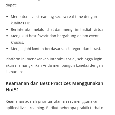
dapat:
Menonton live streaming secara real-time dengan
kualitas HD.
Berinteraksi melalui chat dan mengirim hadiah virtual.
Mengikuti host favorit dan bergabung dalam event
khusus.
Menjelajahi konten berdasarkan kategori dan lokasi.
Platform ini menekankan interaksi sosial, sehingga login
akun memungkinkan Anda membangun koneksi dengan
komunitas.
Keamanan dan Best Practices Menggunakan
Hot51
Keamanan adalah prioritas utama saat menggunakan
aplikasi live streaming. Berikut beberapa praktik terbaik: