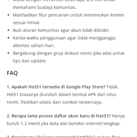
memahami budaya komunitas.
Manfaatkan fitur pencarian untuk menemukan konten
sesuai minat.
Ikuti aturan komunitas agar akun tidak diblokir.
Kelola waktu penggunaan agar tidak mengganggu
aktivitas sehari-hari.
Bergabung dengan grup diskusi resmi (jika ada) untuk
tips dan update.
FAQ
1. Apakah Hot51 tersedia di Google Play Store?
Tidak.
Hot51 biasanya diunduh dalam bentuk APK dari situs
resmi. Pastikan selalu dari sumber terpercaya.
2. Berapa lama proses daftar akun baru di Hot51?
Hanya
butuh 1-2 menit jika data dan koneksi internet lengkap.