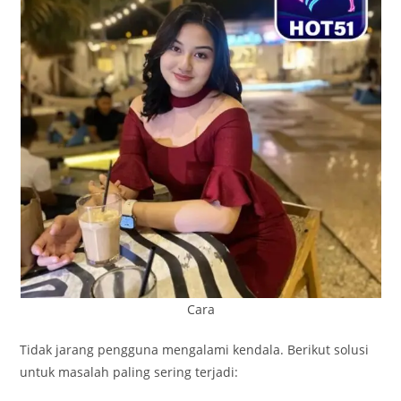
Cara
Tidak jarang pengguna mengalami kendala. Berikut solusi
untuk masalah paling sering terjadi: