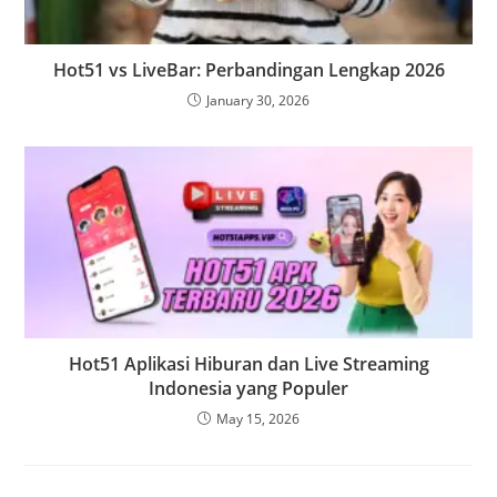
Hot51 vs LiveBar: Perbandingan Lengkap 2026
January 30, 2026
Hot51 Aplikasi Hiburan dan Live Streaming
Indonesia yang Populer
May 15, 2026