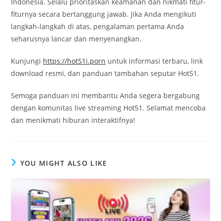
Indonesia. Selalu prioritaskan keamanan dan nikmati fitur-
fiturnya secara bertanggung jawab. Jika Anda mengikuti
langkah-langkah di atas, pengalaman pertama Anda
seharusnya lancar dan menyenangkan.
Kunjungi
https://hot51i.porn
untuk informasi terbaru, link
download resmi, dan panduan tambahan seputar Hot51.
Semoga panduan ini membantu Anda segera bergabung
dengan komunitas live streaming Hot51. Selamat mencoba
dan menikmati hiburan interaktifnya!
YOU MIGHT ALSO LIKE