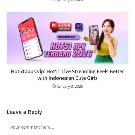
Hot51apps.vip: Hot51 Live Streaming Feels Better
with Indonesian Cute Girls
January 8, 2026
Leave a Reply
Comment