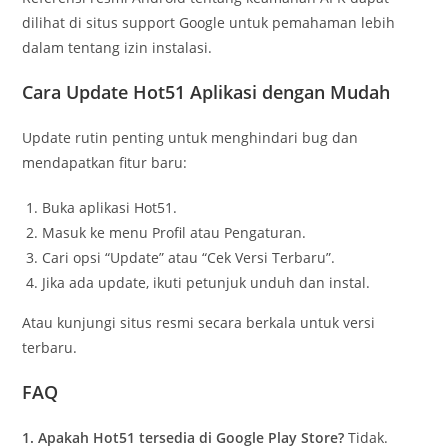
dilihat di situs support Google untuk pemahaman lebih
dalam tentang izin instalasi.
Cara Update Hot51 Aplikasi dengan Mudah
Update rutin penting untuk menghindari bug dan
mendapatkan fitur baru:
Buka aplikasi Hot51.
Masuk ke menu Profil atau Pengaturan.
Cari opsi “Update” atau “Cek Versi Terbaru”.
Jika ada update, ikuti petunjuk unduh dan instal.
Atau kunjungi situs resmi secara berkala untuk versi
terbaru.
FAQ
1. Apakah Hot51 tersedia di Google Play Store?
Tidak.