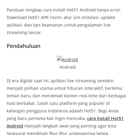
Panduan lengkap cara install Hot51 Android tanpa error.
Download Hot51 APK resmi, atur izin instalasi, update
aplikasi, dan tips keamanan untuk pengalaman live
streaming lancar.
Pendahuluan
Android
Di era digital saat ini, aplikasi live streaming semakin
menjadi pilihan utama untuk hiburan interaktif, bertemu
teman baru, dan menikmati konten real-time dari berbagai
host berbakat. Salah satu platform yang populer di
kalangan pengguna Indonesia adalah Hot51. Bagi Anda
yang baru pertama kali ingin mencoba,
cara install Hot51
Android
menjadi langkah awal yang penting agar bisa
langsung menikmati fitur-fitur unggulannya tanpa