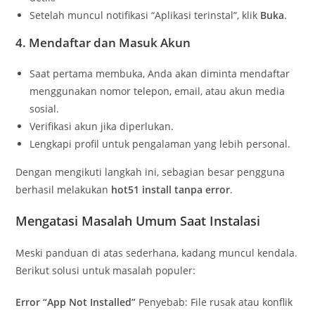
Setelah muncul notifikasi “Aplikasi terinstal”, klik
Buka
.
4. Mendaftar dan Masuk Akun
Saat pertama membuka, Anda akan diminta mendaftar
menggunakan nomor telepon, email, atau akun media
sosial.
Verifikasi akun jika diperlukan.
Lengkapi profil untuk pengalaman yang lebih personal.
Dengan mengikuti langkah ini, sebagian besar pengguna
berhasil melakukan
hot51 install tanpa error
.
Mengatasi Masalah Umum Saat Instalasi
Meski panduan di atas sederhana, kadang muncul kendala.
Berikut solusi untuk masalah populer:
Error “App Not Installed”
Penyebab: File rusak atau konflik