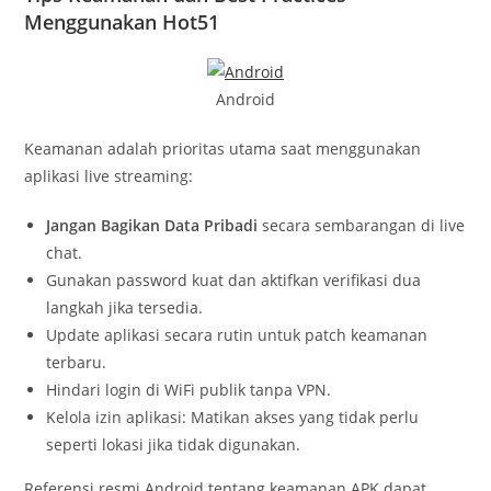
Menggunakan Hot51
Android
Keamanan adalah prioritas utama saat menggunakan
aplikasi live streaming:
Jangan Bagikan Data Pribadi
secara sembarangan di live
chat.
Gunakan password kuat dan aktifkan verifikasi dua
langkah jika tersedia.
Update aplikasi secara rutin untuk patch keamanan
terbaru.
Hindari login di WiFi publik tanpa VPN.
Kelola izin aplikasi: Matikan akses yang tidak perlu
seperti lokasi jika tidak digunakan.
Referensi resmi Android tentang keamanan APK dapat