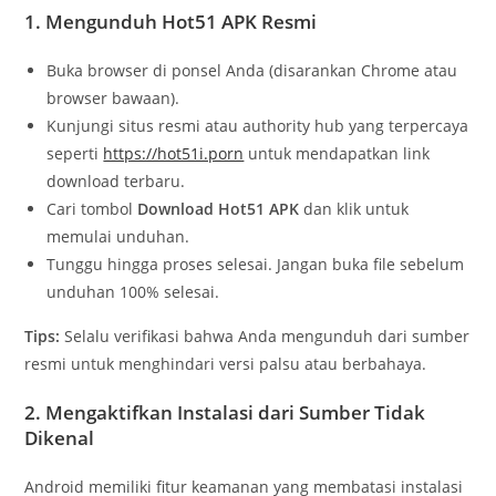
1. Mengunduh Hot51 APK Resmi
Buka browser di ponsel Anda (disarankan Chrome atau
browser bawaan).
Kunjungi situs resmi atau authority hub yang terpercaya
seperti
https://hot51i.porn
untuk mendapatkan link
download terbaru.
Cari tombol
Download Hot51 APK
dan klik untuk
memulai unduhan.
Tunggu hingga proses selesai. Jangan buka file sebelum
unduhan 100% selesai.
Tips:
Selalu verifikasi bahwa Anda mengunduh dari sumber
resmi untuk menghindari versi palsu atau berbahaya.
2. Mengaktifkan Instalasi dari Sumber Tidak
Dikenal
Android memiliki fitur keamanan yang membatasi instalasi