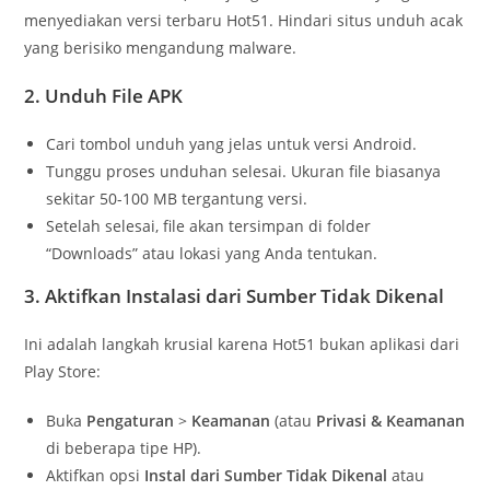
menyediakan versi terbaru Hot51. Hindari situs unduh acak
yang berisiko mengandung malware.
2. Unduh File APK
Cari tombol unduh yang jelas untuk versi Android.
Tunggu proses unduhan selesai. Ukuran file biasanya
sekitar 50-100 MB tergantung versi.
Setelah selesai, file akan tersimpan di folder
“Downloads” atau lokasi yang Anda tentukan.
3. Aktifkan Instalasi dari Sumber Tidak Dikenal
Ini adalah langkah krusial karena Hot51 bukan aplikasi dari
Play Store:
Buka
Pengaturan
>
Keamanan
(atau
Privasi & Keamanan
di beberapa tipe HP).
Aktifkan opsi
Instal dari Sumber Tidak Dikenal
atau