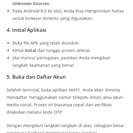
Unknown Sources
.
Pada Android 8.0 ke atas, Anda bisa mengizinkan hanya
untuk browser tertentu yang digunakan.
4. Instal Aplikasi
Buka file APK yang telah diunduh.
Ketuk
Instal
dan tunggu proses selesai.
Jika muncul peringatan, pastikan Anda mengikuti
langkah keamanan yang benar.
5. Buka dan Daftar Akun
Setelah terinstal, buka aplikasi Hot51. Anda akan diminta
mendaftar menggunakan nomor telepon, email, atau akun
media sosial. Proses ini biasanya cepat dan verifikasi
dilakukan melalui kode OTP.
Dengan mengikuti langkah-langkah di atas, sebagian besar
pengguna berhasil menginstal tanpa kendala.