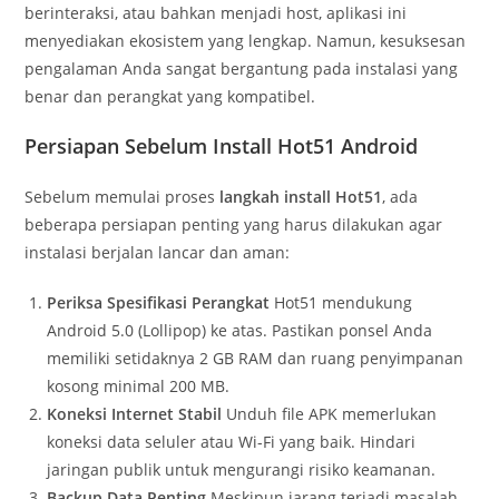
berinteraksi, atau bahkan menjadi host, aplikasi ini
menyediakan ekosistem yang lengkap. Namun, kesuksesan
pengalaman Anda sangat bergantung pada instalasi yang
benar dan perangkat yang kompatibel.
Persiapan Sebelum Install Hot51 Android
Sebelum memulai proses
langkah install Hot51
, ada
beberapa persiapan penting yang harus dilakukan agar
instalasi berjalan lancar dan aman:
Periksa Spesifikasi Perangkat
Hot51 mendukung
Android 5.0 (Lollipop) ke atas. Pastikan ponsel Anda
memiliki setidaknya 2 GB RAM dan ruang penyimpanan
kosong minimal 200 MB.
Koneksi Internet Stabil
Unduh file APK memerlukan
koneksi data seluler atau Wi-Fi yang baik. Hindari
jaringan publik untuk mengurangi risiko keamanan.
Backup Data Penting
Meskipun jarang terjadi masalah,