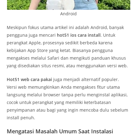
Android
Meskipun fokus utama artikel ini adalah Android, banyak
pengguna juga mencari
hot51 ios cara install
. Untuk
perangkat Apple, prosesnya sedikit berbeda karena
kebijakan App Store yang ketat. Biasanya pengguna
mengakses melalui Safari dan mengikuti panduan khusus
yang disediakan situs resmi, atau menggunakan versi web.
Hot51 web cara pakai
juga menjadi alternatif populer.
Versi web memungkinkan Anda mengakses fitur utama
langsung melalui browser tanpa perlu menginstal aplikasi,
cocok untuk perangkat yang memiliki keterbatasan
penyimpanan atau bagi yang ingin mencoba dulu sebelum
install penuh.
Mengatasi Masalah Umum Saat Instalasi