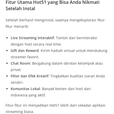
Fitur Utama Hot51 yang Bisa Anda Nikmati
Setelah Instal
Setelah berhasil menginstal, saatnya mengeksplorasi fitur-
fitur menarik:
Live Streaming Interaktif
: Tonton dan berinteraksi
dengan host secara real-time.
Gift dan Reward
: Kirim hadiah virtual untuk mendukung
streamer favorit.
Chat Room
: Bergabung dalam obrolan kelompok atau
privat.
Filter dan Efek Kreatif
: Tingkatkan kualitas siaran Anda
sendiri.
Komunitas Lokal
: Banyak konten dan host dari
Indonesia yang aktif.
Fitur-fitur ini menjadikan Hot51 lebih dari sekadar aplikasi
streaming biasa.