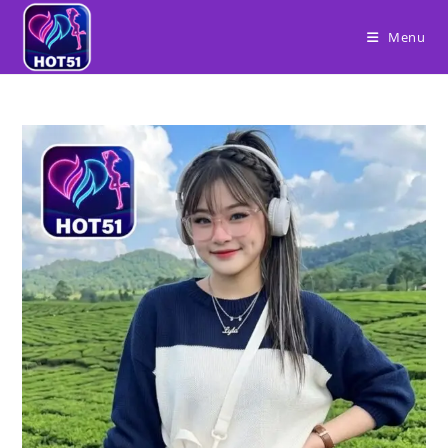
Skip
to
Menu
content