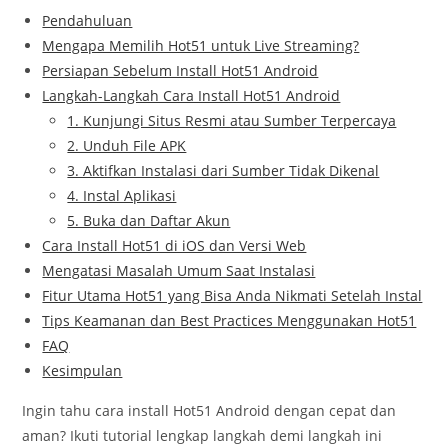
Pendahuluan
Mengapa Memilih Hot51 untuk Live Streaming?
Persiapan Sebelum Install Hot51 Android
Langkah-Langkah Cara Install Hot51 Android
1. Kunjungi Situs Resmi atau Sumber Terpercaya
2. Unduh File APK
3. Aktifkan Instalasi dari Sumber Tidak Dikenal
4. Instal Aplikasi
5. Buka dan Daftar Akun
Cara Install Hot51 di iOS dan Versi Web
Mengatasi Masalah Umum Saat Instalasi
Fitur Utama Hot51 yang Bisa Anda Nikmati Setelah Instal
Tips Keamanan dan Best Practices Menggunakan Hot51
FAQ
Kesimpulan
Ingin tahu cara install Hot51 Android dengan cepat dan
aman? Ikuti tutorial lengkap langkah demi langkah ini