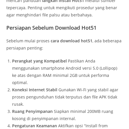
mencari panduan
langkah install Hot51
melalui sumber
tepercaya. Penting untuk mengikuti prosedur yang benar
agar menghindari file palsu atau berbahaya.
Persiapan Sebelum Download Hot51
Sebelum mulai proses
cara download hot51
, ada beberapa
persiapan penting:
Perangkat yang Kompatibel
Pastikan Anda
menggunakan smartphone Android versi 5.0 (Lollipop)
ke atas dengan RAM minimal 2GB untuk performa
optimal.
Koneksi Internet Stabil
Gunakan Wi-Fi yang stabil agar
proses pengunduhan tidak terputus dan file APK tidak
rusak.
Ruang Penyimpanan
Siapkan minimal 200MB ruang
kosong di penyimpanan internal.
Pengaturan Keamanan
Aktifkan opsi “Install from