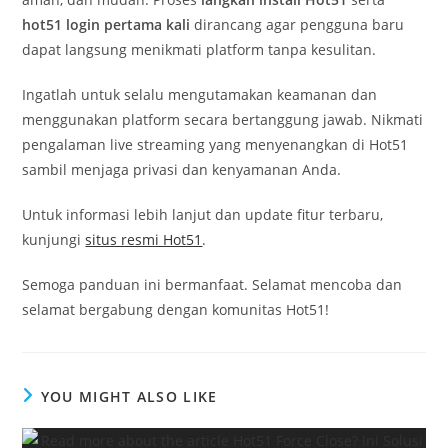
hot51 login pertama kali
dirancang agar pengguna baru
dapat langsung menikmati platform tanpa kesulitan.
Ingatlah untuk selalu mengutamakan keamanan dan
menggunakan platform secara bertanggung jawab. Nikmati
pengalaman live streaming yang menyenangkan di Hot51
sambil menjaga privasi dan kenyamanan Anda.
Untuk informasi lebih lanjut dan update fitur terbaru,
kunjungi
situs resmi Hot51
.
Semoga panduan ini bermanfaat. Selamat mencoba dan
selamat bergabung dengan komunitas Hot51!
YOU MIGHT ALSO LIKE