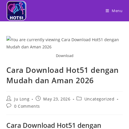
Skip
to
Menu
content
Download
Cara Download Hot51 dengan
Mudah dan Aman 2026
Post
Post
Post
Ju Long
May 23, 2026
Uncategorized
author:
published:
category:
Post
0 Comments
comments:
Cara Download Hot51 dengan