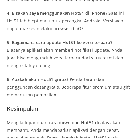
4. Bisakah saya menggunakan Hot51 di iPhone?
Saat ini
Hot51 lebih optimal untuk perangkat Android. Versi web
dapat diakses melalui browser di iOS.
5. Bagaimana cara update Hot51 ke versi terbaru?
Biasanya aplikasi akan memberi notifikasi update. Anda
juga bisa mengunduh versi terbaru dari situs resmi dan
menginstalnya ulang.
6. Apakah akun Hot51 gratis?
Pendaftaran dan
penggunaan dasar gratis. Beberapa fitur premium atau gift
memerlukan pembelian.
Kesimpulan
Mengikuti panduan
cara download Hot51
di atas akan
membantu Anda mendapatkan aplikasi dengan cepat,
aman, dan mudah. Proses
langkah install Hot51
serta