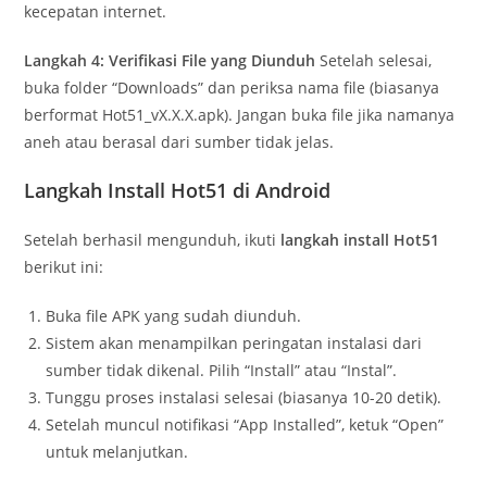
kecepatan internet.
Langkah 4: Verifikasi File yang Diunduh
Setelah selesai,
buka folder “Downloads” dan periksa nama file (biasanya
berformat Hot51_vX.X.X.apk). Jangan buka file jika namanya
aneh atau berasal dari sumber tidak jelas.
Langkah Install Hot51 di Android
Setelah berhasil mengunduh, ikuti
langkah install Hot51
berikut ini:
Buka file APK yang sudah diunduh.
Sistem akan menampilkan peringatan instalasi dari
sumber tidak dikenal. Pilih “Install” atau “Instal”.
Tunggu proses instalasi selesai (biasanya 10-20 detik).
Setelah muncul notifikasi “App Installed”, ketuk “Open”
untuk melanjutkan.