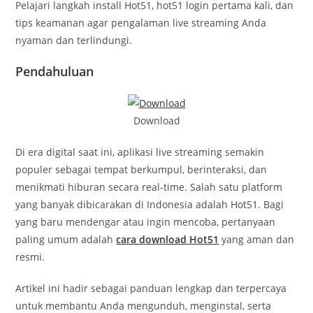
Pelajari langkah install Hot51, hot51 login pertama kali, dan
tips keamanan agar pengalaman live streaming Anda
nyaman dan terlindungi.
Pendahuluan
Download
Di era digital saat ini, aplikasi live streaming semakin
populer sebagai tempat berkumpul, berinteraksi, dan
menikmati hiburan secara real-time. Salah satu platform
yang banyak dibicarakan di Indonesia adalah Hot51. Bagi
yang baru mendengar atau ingin mencoba, pertanyaan
paling umum adalah
cara download Hot51
yang aman dan
resmi.
Artikel ini hadir sebagai panduan lengkap dan terpercaya
untuk membantu Anda mengunduh, menginstal, serta