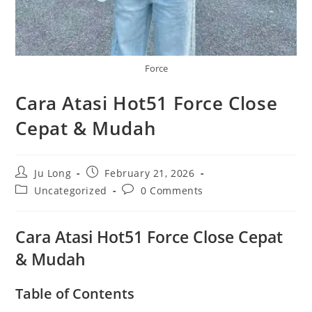
Force
Cara Atasi Hot51 Force Close
Cepat & Mudah
Post
Post
Ju Long
February 21, 2026
author:
published:
Post
Post
Uncategorized
0 Comments
category:
comments:
Cara Atasi Hot51 Force Close Cepat
& Mudah
Table of Contents