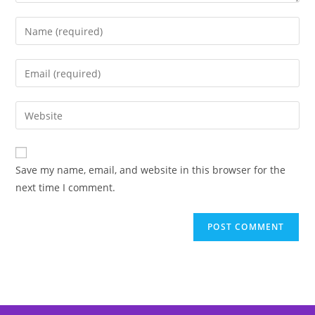
Enter
your
name
Enter
or
your
username
email
Enter
to
address
your
comment
to
website
comment
URL
Save my name, email, and website in this browser for the
(optional)
next time I comment.