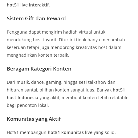
hot51 live interaktif
.
Sistem Gift dan Reward
Pengguna dapat mengirim hadiah virtual untuk
mendukung host favorit. Fitur ini tidak hanya menambah
keseruan tetapi juga mendorong kreativitas host dalam
menghadirkan konten terbaik.
Beragam Kategori Konten
Dari musik, dance, gaming, hingga sesi talkshow dan
hiburan santai, pilihan konten sangat luas. Banyak
hot51
host Indonesia
yang aktif, membuat konten lebih relatable
bagi penonton lokal.
Komunitas yang Aktif
Hot51 membangun
hot51 komunitas live
yang solid.