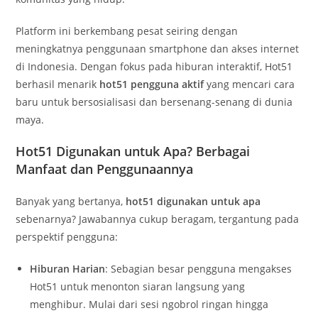
Platform ini berkembang pesat seiring dengan
meningkatnya penggunaan smartphone dan akses internet
di Indonesia. Dengan fokus pada hiburan interaktif, Hot51
berhasil menarik
hot51 pengguna aktif
yang mencari cara
baru untuk bersosialisasi dan bersenang-senang di dunia
maya.
Hot51 Digunakan untuk Apa? Berbagai
Manfaat dan Penggunaannya
Banyak yang bertanya,
hot51 digunakan untuk apa
sebenarnya? Jawabannya cukup beragam, tergantung pada
perspektif pengguna:
Hiburan Harian
: Sebagian besar pengguna mengakses
Hot51 untuk menonton siaran langsung yang
menghibur. Mulai dari sesi ngobrol ringan hingga