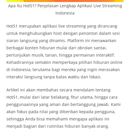
Apa Itu Hot51? Penjelasan Lengkap Aplikasi Live Streaming
Indonesia
Hot51 merupakan aplikasi live streaming yang dirancang
untuk menghubungkan host dengan penonton dalam sesi
siaran langsung yang dinamis. Platform ini menawarkan
berbagai konten hiburan mulai dari obrolan santai,
pertunjukan musik, tarian, hingga permainan interaktif.
Kehadirannya semakin memperkaya pilihan hiburan online
di Indonesia, terutama bagi mereka yang ingin merasakan
interaksi langsung tanpa batas waktu dan lokasi.
Artikel ini akan membahas secara mendalam tentang
Hot51, mulai dari latar belakang, fitur utama, hingga cara
penggunaannya yang aman dan bertanggung jawab. Kami
akan fokus pada nilai yang diberikan kepada pengguna,
sehingga Anda bisa memahami mengapa aplikasi ini
menjadi bagian dari rutinitas hiburan banyak orang.