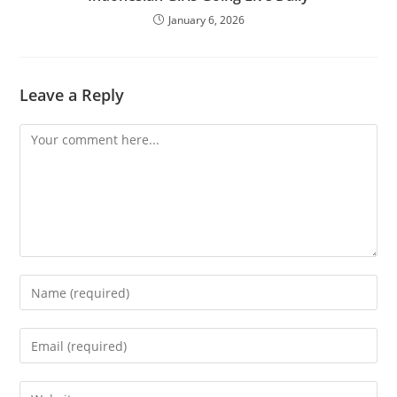
January 6, 2026
Leave a Reply
Comment
Enter
your
name
Enter
or
your
username
email
Enter
to