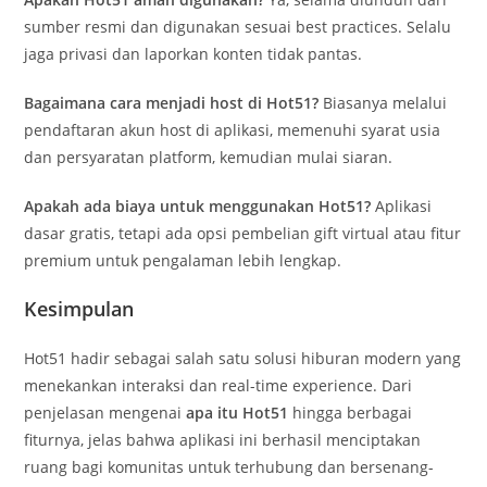
sumber resmi dan digunakan sesuai best practices. Selalu
jaga privasi dan laporkan konten tidak pantas.
Bagaimana cara menjadi host di Hot51?
Biasanya melalui
pendaftaran akun host di aplikasi, memenuhi syarat usia
dan persyaratan platform, kemudian mulai siaran.
Apakah ada biaya untuk menggunakan Hot51?
Aplikasi
dasar gratis, tetapi ada opsi pembelian gift virtual atau fitur
premium untuk pengalaman lebih lengkap.
Kesimpulan
Hot51 hadir sebagai salah satu solusi hiburan modern yang
menekankan interaksi dan real-time experience. Dari
penjelasan mengenai
apa itu Hot51
hingga berbagai
fiturnya, jelas bahwa aplikasi ini berhasil menciptakan
ruang bagi komunitas untuk terhubung dan bersenang-