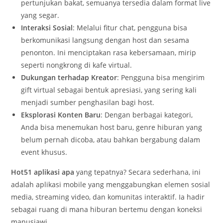
pertunjukan bakat, semuanya tersedia dalam format live
yang segar.
Interaksi Sosial
: Melalui fitur chat, pengguna bisa
berkomunikasi langsung dengan host dan sesama
penonton. Ini menciptakan rasa kebersamaan, mirip
seperti nongkrong di kafe virtual.
Dukungan terhadap Kreator
: Pengguna bisa mengirim
gift virtual sebagai bentuk apresiasi, yang sering kali
menjadi sumber penghasilan bagi host.
Eksplorasi Konten Baru
: Dengan berbagai kategori,
Anda bisa menemukan host baru, genre hiburan yang
belum pernah dicoba, atau bahkan bergabung dalam
event khusus.
Hot51 aplikasi apa
yang tepatnya? Secara sederhana, ini
adalah aplikasi mobile yang menggabungkan elemen sosial
media, streaming video, dan komunitas interaktif. Ia hadir
sebagai ruang di mana hiburan bertemu dengan koneksi
manusiawi.