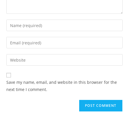
Enter
your
name
Enter
or
your
username
email
Enter
to
address
your
comment
to
website
comment
URL
Save my name, email, and website in this browser for the
(optional)
next time I comment.