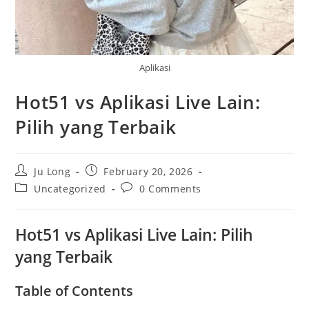
Aplikasi
Hot51 vs Aplikasi Live Lain:
Pilih yang Terbaik
Post
Post
Ju Long
February 20, 2026
author:
published:
Post
Post
Uncategorized
0 Comments
category:
comments:
Hot51 vs Aplikasi Live Lain: Pilih
yang Terbaik
Table of Contents