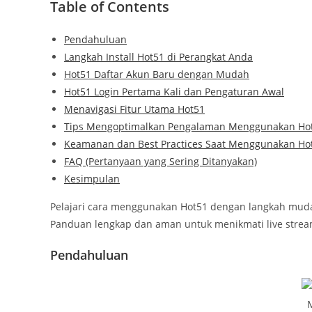
Table of Contents
Pendahuluan
Langkah Install Hot51 di Perangkat Anda
Hot51 Daftar Akun Baru dengan Mudah
Hot51 Login Pertama Kali dan Pengaturan Awal
Menavigasi Fitur Utama Hot51
Tips Mengoptimalkan Pengalaman Menggunakan Ho
Keamanan dan Best Practices Saat Menggunakan Ho
FAQ (Pertanyaan yang Sering Ditanyakan)
Kesimpulan
Pelajari cara menggunakan Hot51 dengan langkah mudah m
Panduan lengkap dan aman untuk menikmati live streami
Pendahuluan