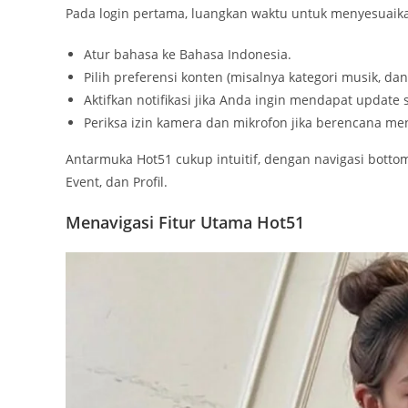
Pada login pertama, luangkan waktu untuk menyesuaik
Atur bahasa ke Bahasa Indonesia.
Pilih preferensi konten (misalnya kategori musik, dance
Aktifkan notifikasi jika Anda ingin mendapat update s
Periksa izin kamera dan mikrofon jika berencana men
Antarmuka Hot51 cukup intuitif, dengan navigasi bot
Event, dan Profil.
Menavigasi Fitur Utama Hot51