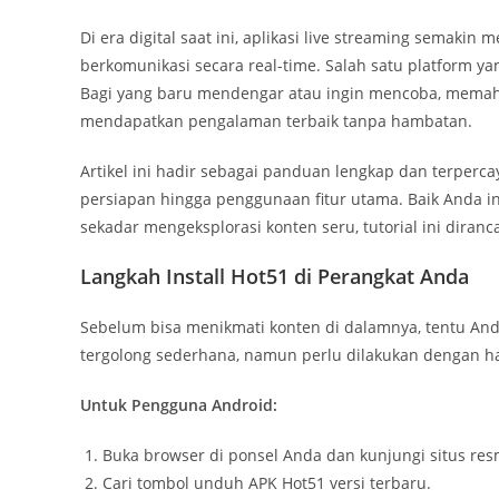
Di era digital saat ini, aplikasi live streaming semakin
berkomunikasi secara real-time. Salah satu platform y
Bagi yang baru mendengar atau ingin mencoba, mem
mendapatkan pengalaman terbaik tanpa hambatan.
Artikel ini hadir sebagai panduan lengkap dan terperca
persiapan hingga penggunaan fitur utama. Baik Anda in
sekadar mengeksplorasi konten seru, tutorial ini diran
Langkah Install Hot51 di Perangkat Anda
Sebelum bisa menikmati konten di dalamnya, tentu Anda
tergolong sederhana, namun perlu dilakukan dengan hat
Untuk Pengguna Android:
Buka browser di ponsel Anda dan kunjungi situs res
Cari tombol unduh APK Hot51 versi terbaru.