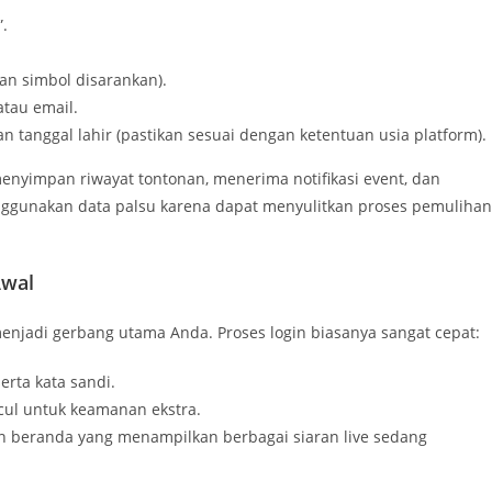
”.
dan simbol disarankan).
atau email.
dan tanggal lahir (pastikan sesuai dengan ketentuan usia platform).
nyimpan riwayat tontonan, menerima notifikasi event, dan
menggunakan data palsu karena dapat menyulitkan proses pemulihan
Awal
enjadi gerbang utama Anda. Proses login biasanya sangat cepat:
rta kata sandi.
uncul untuk keamanan ekstra.
 beranda yang menampilkan berbagai siaran live sedang