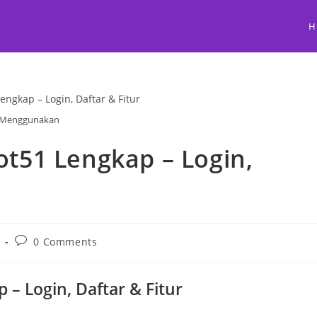
H
Menggunakan
t51 Lengkap – Login,
Post
0 Comments
comments:
 Login, Daftar & Fitur