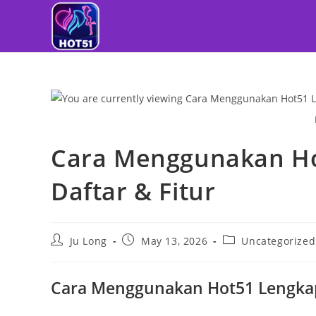
Skip
to
content
Cara Menggunakan Ho
Daftar & Fitur
Post
Post
Post
Ju Long
May 13, 2026
Uncategorized
author:
published:
category:
Cara Menggunakan Hot51 Lengkap –