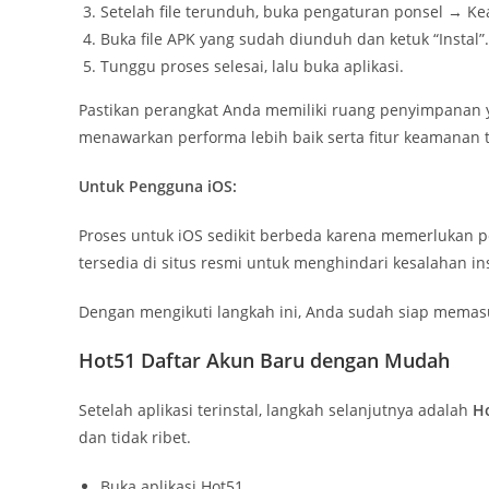
Setelah file terunduh, buka pengaturan ponsel → Ke
Buka file APK yang sudah diunduh dan ketuk “Instal”.
Tunggu proses selesai, lalu buka aplikasi.
Pastikan perangkat Anda memiliki ruang penyimpanan ya
menawarkan performa lebih baik serta fitur keamanan t
Untuk Pengguna iOS:
Proses untuk iOS sedikit berbeda karena memerlukan pe
tersedia di situs resmi untuk menghindari kesalahan ins
Dengan mengikuti langkah ini, Anda sudah siap memasu
Hot51 Daftar Akun Baru dengan Mudah
Setelah aplikasi terinstal, langkah selanjutnya adalah
Ho
dan tidak ribet.
Buka aplikasi Hot51.