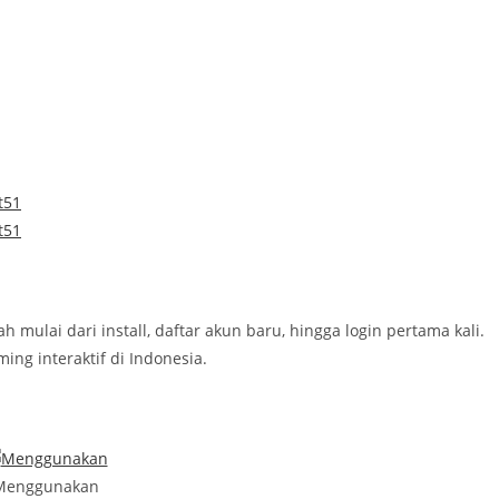
t51
t51
ulai dari install, daftar akun baru, hingga login pertama kali.
ng interaktif di Indonesia.
Menggunakan