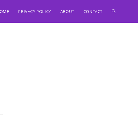
Toggle
OME
PRIVACY POLICY
ABOUT
CONTACT
website
search