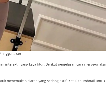
Menggunakan
 interaktif yang kaya fitur. Berikut penjelasan cara menggunaka
ntuk menemukan siaran yang sedang aktif. Ketuk thumbnail untuk