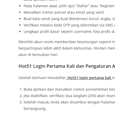
Pada halaman awal, pilih opsi “Daftar” atau “Register
Masukkan nomor ponsel atau email yang valid.
Buat kata sandi yang kuat (kombinasi huruf, angka, 
Verifikasi melalui kode OTP yang dikirimkan via SMS 
Lengkapi profil dasar seperti username, foto profil, 
Memiliki akun resmi memberikan keuntungan seperti me
berpartisipasi lebih aktif dalam komunitas. Hindari 
akun di kemudian hari.
Hot51 Login Pertama Kali dan Pengaturan 
Setelah berhasil mendaftar,
Hot51 login pertama kali
m
Buka aplikasi dan masukkan nomor ponsel/email bese
Jika diaktifkan, verifikasi dua langkah (2FA) akan m
Setelah masuk, Anda akan disambut dengan halaman
berlangsung.